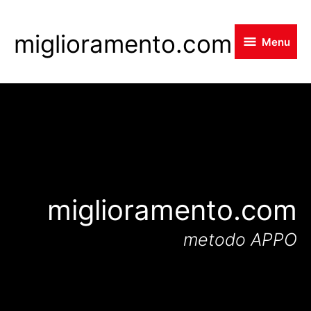
Skip
to
miglioramento.com
Menu
main
content
miglioramento.com
metodo APPO