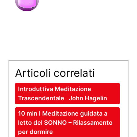
Articoli correlati
Introduttiva Meditazione
Trascendentale John Hagelin
10 min I Meditazione guidata a
letto del SONNO – Rilassamento
per dormire