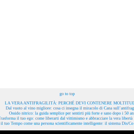
go to top
LA VERA ANTIFRAGILITÀ: PERCHÉ DEVI CONTENERE MOLTITUD
Dal vuoto al vino migliore: cosa ci insegna il miracolo di Cana sull’antifragi
Ossido nitrico: la guida semplice per sentirti più forte e sano dopo i 50 an
rasforma il tuo ego: come liberarti dal vittimismo e abbracciare la vera libertà 
il tuo Tempo come una persona scientificamente intelligente: il sistema Dis/C