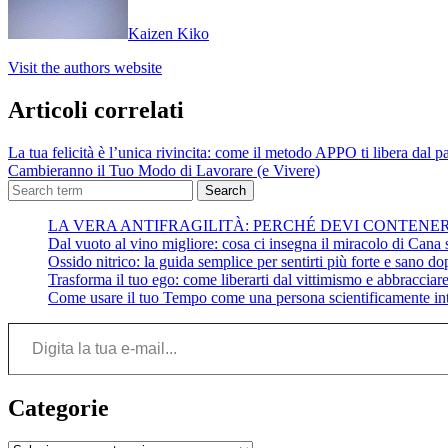
Kaizen Kiko
Visit the authors website
Articoli correlati
La tua felicità è l’unica rivincita: come il metodo APPO ti libera dal p
Cambieranno il Tuo Modo di Lavorare (e Vivere)
Search
LA VERA ANTIFRAGILITÀ: PERCHÉ DEVI CONTENE
Dal vuoto al vino migliore: cosa ci insegna il miracolo di Cana su
Ossido nitrico: la guida semplice per sentirti più forte e sano do
Trasforma il tuo ego: come liberarti dal vittimismo e abbracciare 
Come usare il tuo Tempo come una persona scientificamente int
Digita la tua e-mail...
Categorie