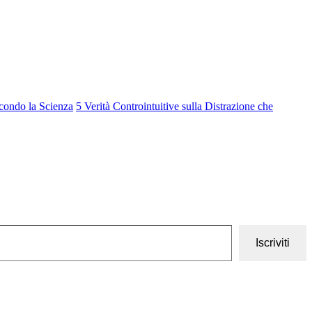
econdo la Scienza
5 Verità Controintuitive sulla Distrazione che
Iscriviti