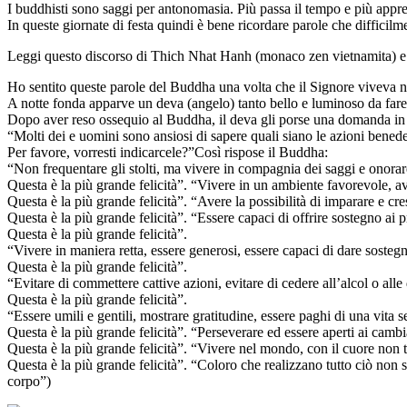
I buddhisti sono saggi per antonomasia. Più passa il tempo e più appr
In queste giornate di festa quindi è bene ricordare parole che difficil
Leggi questo discorso di Thich Nhat Hanh (monaco zen vietnamita) e ve
Ho sentito queste parole del Buddha una volta che il Signore viveva ne
A notte fonda apparve un deva (angelo) tanto bello e luminoso da fare 
Dopo aver reso ossequio al Buddha, il deva gli porse una domanda in 
“Molti dei e uomini sono ansiosi di sapere quali siano le azioni benede
Per favore, vorresti indicarcele?”Così rispose il Buddha:
“Non frequentare gli stolti, ma vivere in compagnia dei saggi e onora
Questa è la più grande felicità”. “Vivere in un ambiente favorevole, ave
Questa è la più grande felicità”. “Avere la possibilità di imparare e cre
Questa è la più grande felicità”. “Essere capaci di offrire sostegno ai 
Questa è la più grande felicità”.
“Vivere in maniera retta, essere generosi, essere capaci di dare sostegn
Questa è la più grande felicità”.
“Evitare di commettere cattive azioni, evitare di cedere all’alcol o alle 
Questa è la più grande felicità”.
“Essere umili e gentili, mostrare gratitudine, essere paghi di una vita
Questa è la più grande felicità”. “Perseverare ed essere aperti ai cam
Questa è la più grande felicità”. “Vivere nel mondo, con il cuore non t
Questa è la più grande felicità”. “Coloro che realizzano tutto ciò non 
corpo”)