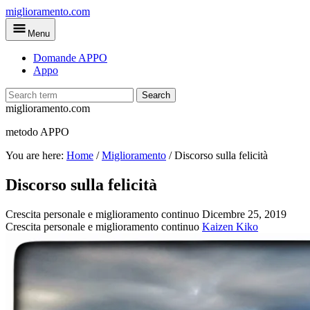
Skip
miglioramento.com
to
Menu
main
content
Domande APPO
Appo
Search
miglioramento.com
metodo APPO
You are here:
Home
/
Miglioramento
/
Discorso sulla felicità
Discorso sulla felicità
Crescita personale e miglioramento continuo
Dicembre 25, 2019
Crescita personale e miglioramento continuo
Kaizen Kiko