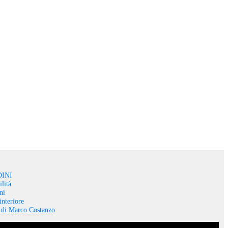
INI
lità
ni
interiore
o di Marco Costanzo