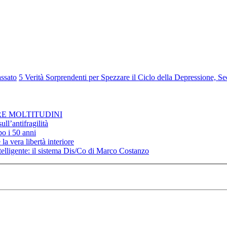
assato
5 Verità Sorprendenti per Spezzare il Ciclo della Depressione, S
RE MOLTITUDINI
ll’antifragilità
po i 50 anni
la vera libertà interiore
elligente: il sistema Dis/Co di Marco Costanzo