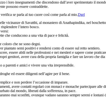
ezzo i loro insegnamenti che discendono dall’aver sperimentato il mondo
mente possono essere contraddette.
rifica se parla al tuo cuore così come parla al mio.
Dgrl
lle vicinanze di Savatthi, al monastero di Anathapindika, nel boschetto 
risplendere l’intero bosco.
versi:
tte che conducono a una vita di pace e felicità.
re coloro che ne sono degni.
r piantato semi positivi e rendersi conto di essere sul retto sentiero.
scere, essere abili nelle professioni e nei mestieri e sapere come pratica
propri genitori, avere cura della propria famiglia e fare un lavoro che dia
o a parenti e amici e vivere una vita irreprensibile.
droghe ed essere diligenti nell’agire per il bene.
 semplice e non perdere l’occasione di imparare.
biamenti, avere contatti regolari con monaci e monache partecipare alle 
urbato dal mondo, liberati dalla sofferenza, in pace.
saranno mai sconfitti, ovunque vadano saranno sempre sereni e lontani da