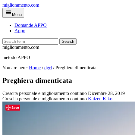
Skip
miglioramento.com
to
Menu
main
content
Domande APPO
Appo
Search
miglioramento.com
metodo APPO
You are here:
Home
/
dgrl
/
Preghiera dimenticata
Preghiera dimenticata
Crescita personale e miglioramento continuo
Dicembre 28, 2019
Crescita personale e miglioramento continuo
Kaizen Kiko
Save