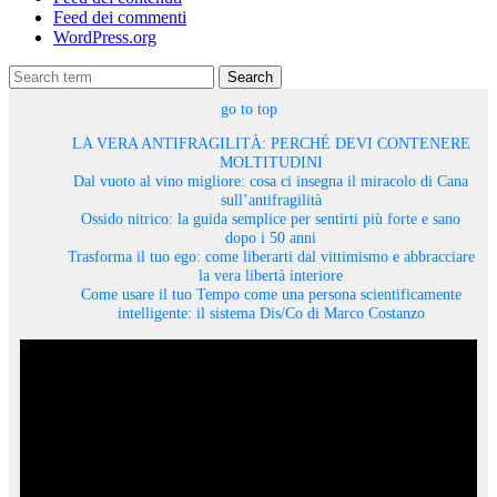
Feed dei commenti
WordPress.org
Search
go to top
LA VERA ANTIFRAGILITÀ: PERCHÉ DEVI CONTENERE
MOLTITUDINI
Dal vuoto al vino migliore: cosa ci insegna il miracolo di Cana
sull’antifragilità
Ossido nitrico: la guida semplice per sentirti più forte e sano
dopo i 50 anni
Trasforma il tuo ego: come liberarti dal vittimismo e abbracciare
la vera libertà interiore
Come usare il tuo Tempo come una persona scientificamente
intelligente: il sistema Dis/Co di Marco Costanzo