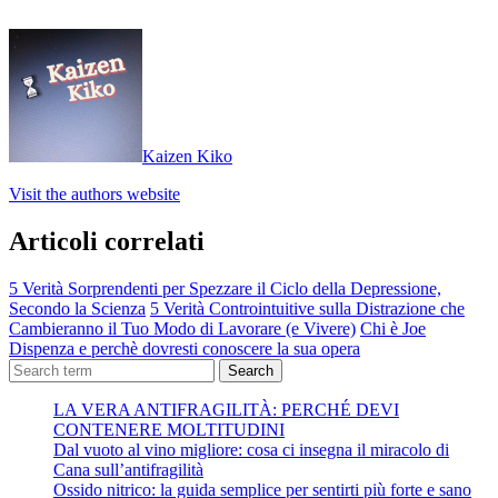
Kaizen Kiko
Visit the authors website
Articoli correlati
5 Verità Sorprendenti per Spezzare il Ciclo della Depressione,
Secondo la Scienza
5 Verità Controintuitive sulla Distrazione che
Cambieranno il Tuo Modo di Lavorare (e Vivere)
Chi è Joe
Dispenza e perchè dovresti conoscere la sua opera
Search
LA VERA ANTIFRAGILITÀ: PERCHÉ DEVI
CONTENERE MOLTITUDINI
Dal vuoto al vino migliore: cosa ci insegna il miracolo di
Cana sull’antifragilità
Ossido nitrico: la guida semplice per sentirti più forte e sano