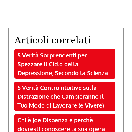
Articoli correlati
5 Verità Sorprendenti per
Spezzare il Ciclo della
Depressione, Secondo la Scienza
5 Verità Controintuitive sulla
Distrazione che Cambieranno il
Tuo Modo di Lavorare (e Vivere)
Chi è Joe Dispenza e perchè
dovresti conoscere la sua opera