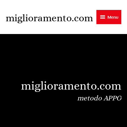
Skip
to
miglioramento.com
Menu
main
content
miglioramento.com
metodo APPO