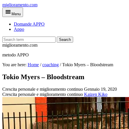
Skip
miglioramento.com
to
Menu
main
content
Domande APPO
Appo
Search
miglioramento.com
metodo APPO
You are here:
Home
/
coaching
/
Tokio Myers – Bloodstream
Tokio Myers – Bloodstream
Crescita personale e miglioramento continuo
Gennaio 19, 2020
Crescita personale e miglioramento continuo
Kaizen Kiko