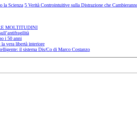
o la Scienza
5 Verità Controintuitive sulla Distrazione che Cambierann
RE MOLTITUDINI
ll’antifragilità
po i 50 anni
la vera libertà interiore
elligente: il sistema Dis/Co di Marco Costanzo