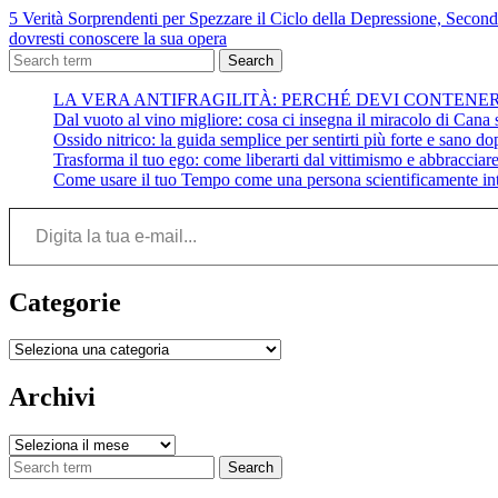
5 Verità Sorprendenti per Spezzare il Ciclo della Depressione, Second
dovresti conoscere la sua opera
Search
LA VERA ANTIFRAGILITÀ: PERCHÉ DEVI CONTENE
Dal vuoto al vino migliore: cosa ci insegna il miracolo di Cana su
Ossido nitrico: la guida semplice per sentirti più forte e sano do
Trasforma il tuo ego: come liberarti dal vittimismo e abbracciare 
Come usare il tuo Tempo come una persona scientificamente int
Digita la tua e-mail...
Categorie
Categorie
Archivi
Archivi
Search