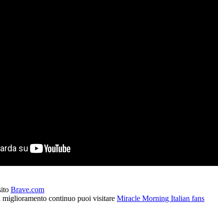
sito
Brave.com
l miglioramento continuo puoi visitare
Miracle Morning Italian fans