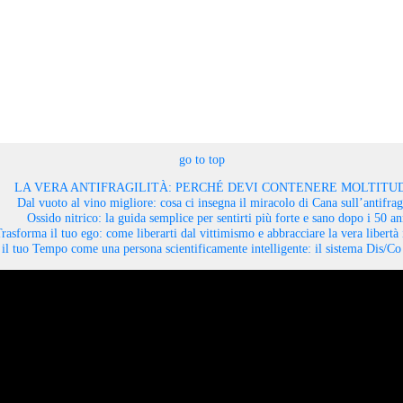
go to top
LA VERA ANTIFRAGILITÀ: PERCHÉ DEVI CONTENERE MOLTITUD
Dal vuoto al vino migliore: cosa ci insegna il miracolo di Cana sull’antifragi
Ossido nitrico: la guida semplice per sentirti più forte e sano dopo i 50 an
rasforma il tuo ego: come liberarti dal vittimismo e abbracciare la vera libertà 
il tuo Tempo come una persona scientificamente intelligente: il sistema Dis/C