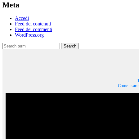
Meta
Accedi
Feed dei contenuti
Feed dei commenti
WordPress.org
Search
T
Come usare 