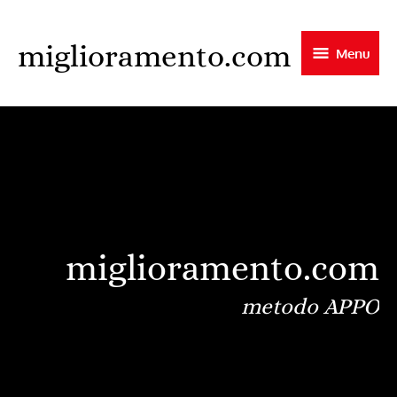
Skip
to
miglioramento.com
Menu
main
content
miglioramento.com
metodo APPO