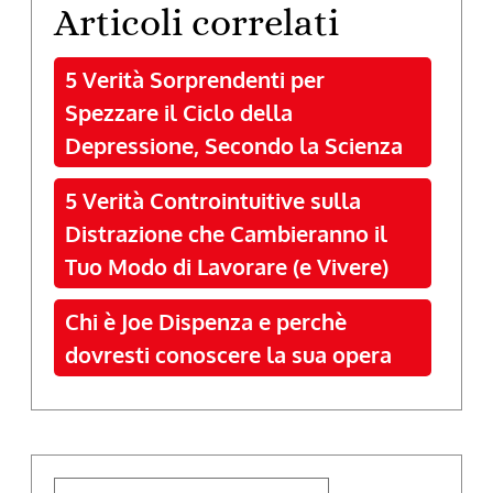
Articoli correlati
5 Verità Sorprendenti per
Spezzare il Ciclo della
Depressione, Secondo la Scienza
5 Verità Controintuitive sulla
Distrazione che Cambieranno il
Tuo Modo di Lavorare (e Vivere)
Chi è Joe Dispenza e perchè
dovresti conoscere la sua opera