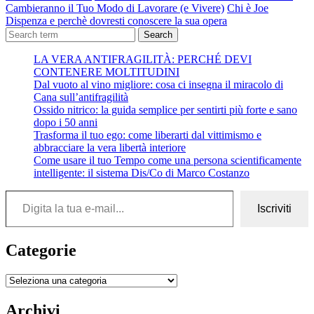
Cambieranno il Tuo Modo di Lavorare (e Vivere)
Chi è Joe
Dispenza e perchè dovresti conoscere la sua opera
Search
LA VERA ANTIFRAGILITÀ: PERCHÉ DEVI
CONTENERE MOLTITUDINI
Dal vuoto al vino migliore: cosa ci insegna il miracolo di
Cana sull’antifragilità
Ossido nitrico: la guida semplice per sentirti più forte e sano
dopo i 50 anni
Trasforma il tuo ego: come liberarti dal vittimismo e
abbracciare la vera libertà interiore
Come usare il tuo Tempo come una persona scientificamente
intelligente: il sistema Dis/Co di Marco Costanzo
Digita la tua e-mail...
Iscriviti
Categorie
Categorie
Archivi