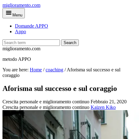
Skip
miglioramento.com
to
Menu
main
content
Domande APPO
Appo
Search
miglioramento.com
metodo APPO
You are here:
Home
/
coaching
/
Aforisma sul successo e sul
coraggio
Aforisma sul successo e sul coraggio
Crescita personale e miglioramento continuo
Febbraio 21, 2020
Crescita personale e miglioramento continuo
Kaizen Kiko