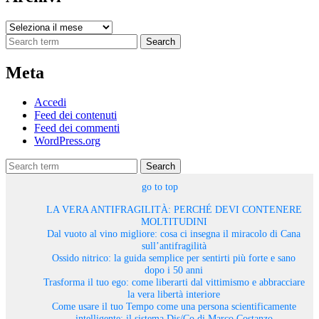
Archivi
Search
Meta
Accedi
Feed dei contenuti
Feed dei commenti
WordPress.org
Search
go to top
LA VERA ANTIFRAGILITÀ: PERCHÉ DEVI CONTENERE
MOLTITUDINI
Dal vuoto al vino migliore: cosa ci insegna il miracolo di Cana
sull’antifragilità
Ossido nitrico: la guida semplice per sentirti più forte e sano
dopo i 50 anni
Trasforma il tuo ego: come liberarti dal vittimismo e abbracciare
la vera libertà interiore
Come usare il tuo Tempo come una persona scientificamente
intelligente: il sistema Dis/Co di Marco Costanzo