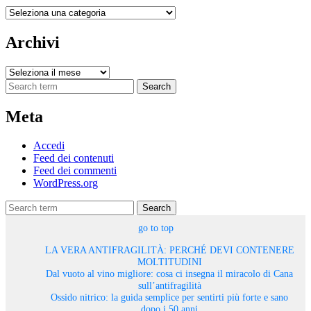
Categorie
Archivi
Archivi
Search
Meta
Accedi
Feed dei contenuti
Feed dei commenti
WordPress.org
Search
go to top
LA VERA ANTIFRAGILITÀ: PERCHÉ DEVI CONTENERE
MOLTITUDINI
Dal vuoto al vino migliore: cosa ci insegna il miracolo di Cana
sull’antifragilità
Ossido nitrico: la guida semplice per sentirti più forte e sano
dopo i 50 anni