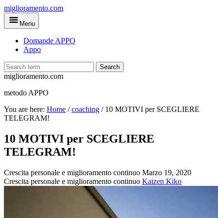
Skip
miglioramento.com
to
Menu
main
content
Domande APPO
Appo
Search
miglioramento.com
metodo APPO
You are here:
Home
/
coaching
/
10 MOTIVI per SCEGLIERE
TELEGRAM!
10 MOTIVI per SCEGLIERE
TELEGRAM!
Crescita personale e miglioramento continuo
Marzo 19, 2020
Crescita personale e miglioramento continuo
Kaizen Kiko