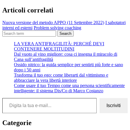
Articoli correlati
Nuova versione del metodo APPO (11 Settembre 2022)
I sabotatori
interni ed esterni
Problem solving coaching
Search
LA VERA ANTIFRAGILITÀ: PERCHÉ DEVI
CONTENERE MOLTITUDINI
Dal vuoto al vino migliore: cosa ci insegna il miracolo di
Cana sull’antifragilità
Ossido nitrico: la guida semplice per sentirti più forte e sano
dopo i 50 anni
Trasforma il tuo ego: come liberarti dal vittimismo e
abbracciare la vera libertà interiore
Come usare il tuo Tempo come una persona scientificamente
intelligente: il sistema Dis/Co di Marco Costanzo
Digita la tua e-mail...
Iscriviti
Categorie