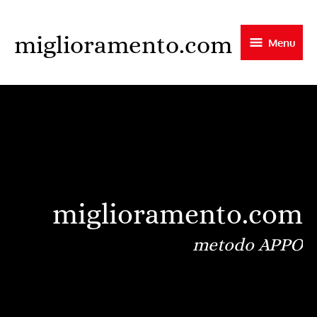
Skip
to
miglioramento.com
Menu
main
content
miglioramento.com
metodo APPO