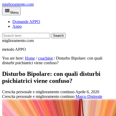
Skip
miglioramento.com
to
Menu
main
content
Domande APPO
Appo
Search
miglioramento.com
metodo APPO
You are here:
Home
/
coaching
/
Disturbo Bipolare: con quali
disturbi psichiatrici viene confuso?
Disturbo Bipolare: con quali disturbi
psichiatrici viene confuso?
Crescita personale e miglioramento continuo
Aprile 6, 2020
Crescita personale e miglioramento continuo
Marco Digireale