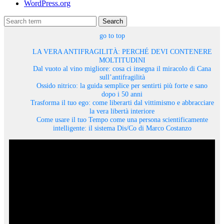
WordPress.org
Search
go to top
LA VERA ANTIFRAGILITÀ: PERCHÉ DEVI CONTENERE
MOLTITUDINI
Dal vuoto al vino migliore: cosa ci insegna il miracolo di Cana
sull’antifragilità
Ossido nitrico: la guida semplice per sentirti più forte e sano
dopo i 50 anni
Trasforma il tuo ego: come liberarti dal vittimismo e abbracciare
la vera libertà interiore
Come usare il tuo Tempo come una persona scientificamente
intelligente: il sistema Dis/Co di Marco Costanzo