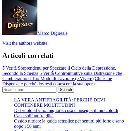
Marco Digireale
Visit the authors website
Articoli correlati
5 Verità Sorprendenti per Spezzare il Ciclo della Depressione,
Secondo la Scienza
5 Verità Controintuitive sulla Distrazione che
Cambieranno il Tuo Modo di Lavorare (e Vivere)
Chi è Joe
Dispenza e perchè dovresti conoscere la sua opera
Search
LA VERA ANTIFRAGILITÀ: PERCHÉ DEVI
CONTENERE MOLTITUDINI
Dal vuoto al vino migliore: cosa ci insegna il miracolo di
Cana sull’antifragilità
Ossido nitrico: la guida semplice per sentirti più forte e sano
dopo i 50 anni