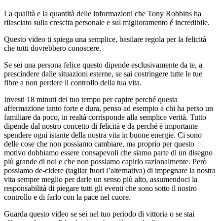
La qualità e la quantità delle informazioni che Tony Robbins ha
rilasciato sulla crescita personale e sul miglioramento é incredibile.
Questo video ti spiega una semplice, basilare regola per la felicità
che tutti dovrebbero conoscere.
Se sei una persona felice questo dipende esclusivamente da te, a
prescindere dalle situazioni esterne, se sai costringere tutte le tue
fibre a non perdere il controllo della tua vita.
Investi 18 minuti del tuo tempo per capire perché questa
affermazione tanto forte e dura, penso ad esempio a chi ha perso un
familiare da poco, in realtà corrisponde alla semplice verità. Tutto
dipende dal nostro concetto di felicità e da perché è importante
spendere ogni istante della nostra vita in buone energie. Ci sono
delle cose che non possiamo cambiare, ma proprio per questo
motivo dobbiamo essere consapevoli che siamo parte di un disegno
più grande di noi e che non possiamo capirlo razionalmente. Però
possiamo de-cidere (tagliar fuori l’alternativa) di impegnare la nostra
vita sempre meglio per darle un senso più alto, assumendoci la
responsabilità di piegare tutti gli eventi che sono sotto il nostro
controllo e di farlo con la pace nel cuore.
Guarda questo video se sei nel tuo periodo di vittoria o se stai