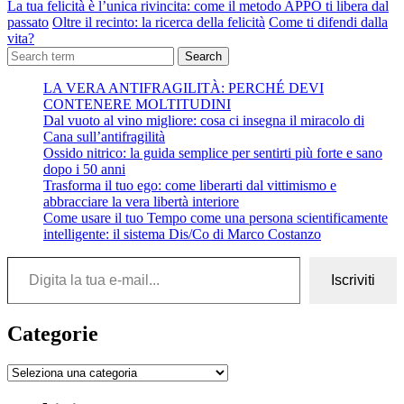
La tua felicità è l’unica rivincita: come il metodo APPO ti libera dal
passato
Oltre il recinto: la ricerca della felicità
Come ti difendi dalla
vita?
Search
LA VERA ANTIFRAGILITÀ: PERCHÉ DEVI
CONTENERE MOLTITUDINI
Dal vuoto al vino migliore: cosa ci insegna il miracolo di
Cana sull’antifragilità
Ossido nitrico: la guida semplice per sentirti più forte e sano
dopo i 50 anni
Trasforma il tuo ego: come liberarti dal vittimismo e
abbracciare la vera libertà interiore
Come usare il tuo Tempo come una persona scientificamente
intelligente: il sistema Dis/Co di Marco Costanzo
Digita la tua e-mail...
Iscriviti
Categorie
Categorie