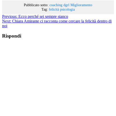
Pubblicato sotto:
coaching
dgrl
Miglioramento
Tag:
felicità
psicologia
Previous:
Ecco perché sei sempre stanco
Next:
Chiara Amirante ci racconta come cercare la felicità dentro di
noi
Rispondi