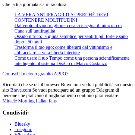
Che la tua giornata sia miracolosa
LA VERA ANTIFRAGILITÀ: PERCHÉ DEVI
CONTENERE MOLTITUDINI
Dal vuoto al vino migliore: cosa ci insegna il miracolo di
Cana sull’antifragilità
Ossido nitrico: la guida semplice per sentirti più forte e sano
dopo i 50 anni
Trasforma il tuo ego: come liberarti dal vittimismo e
abbracciare la vera libertà interiore
Come usare il tuo Tempo come una persona scientificamente
intelligente: il sistema Dis/Co di Marco Costanzo
Conosci il metodo gratuito APPO?
Ricordati che se usi il browser Brave non vedrai pubblicitá su questo
sito
Brave.com
Se vuoi partecipare ad un gruppo Telegram di
persone che praticano il miglioramento continuo puoi visitare
Miracle Morning Italian fans
Condividi:
Bluesky
Telegram
WhatsApp