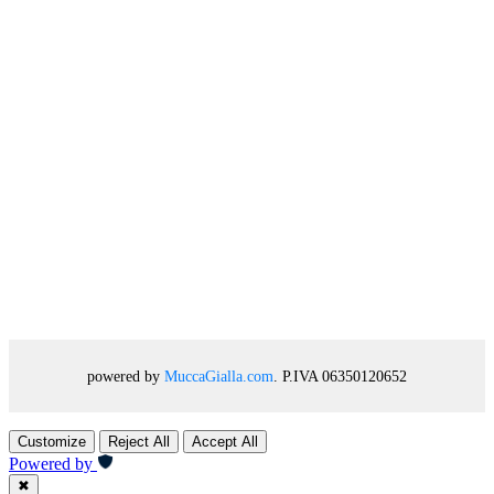
powered by
MuccaGialla.com
. P.IVA 06350120652
Customize
Reject All
Accept All
Powered by
✖