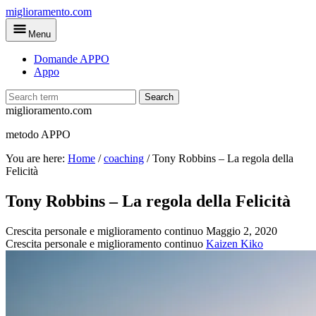
Skip
miglioramento.com
to
Menu
main
content
Domande APPO
Appo
Search
miglioramento.com
metodo APPO
You are here:
Home
/
coaching
/
Tony Robbins – La regola della
Felicità
Tony Robbins – La regola della Felicità
Crescita personale e miglioramento continuo
Maggio 2, 2020
Crescita personale e miglioramento continuo
Kaizen Kiko