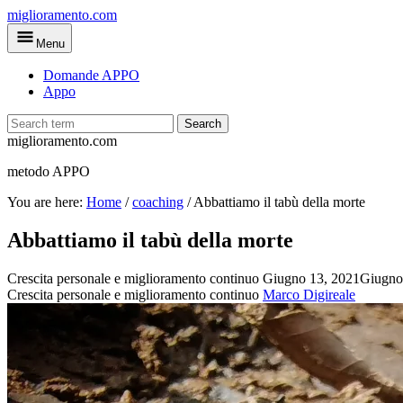
Skip
miglioramento.com
to
Menu
main
content
Domande APPO
Appo
Search
miglioramento.com
metodo APPO
You are here:
Home
/
coaching
/
Abbattiamo il tabù della morte
Abbattiamo il tabù della morte
Crescita personale e miglioramento continuo
Giugno 13, 2021
Giugno
Crescita personale e miglioramento continuo
Marco Digireale