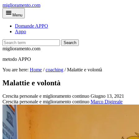
Skip
miglioramento.com
to
Menu
main
content
Domande APPO
Appo
Search
miglioramento.com
metodo APPO
You are here:
Home
/
coaching
/
Malattie e volontà
Malattie e volontà
Crescita personale e miglioramento continuo
Giugno 13, 2021
Crescita personale e miglioramento continuo
Marco Digireale