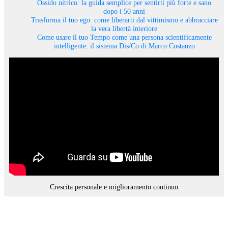
Ossido nitrico: la guida semplice per sentirti più forte e sano
dopo i 50 anni
Trasforma il tuo ego: come liberarti dal vittimismo e abbracciare
la vera libertà interiore
Come usare il tuo Tempo come una persona scientificamente
intelligente: il sistema Dis/Co di Marco Costanzo
Crescita personale e miglioramento continuo