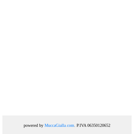
powered by
MuccaGialla.com
. P.IVA 06350120652