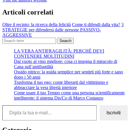
Articoli correlati
Oltre il recinto: la ricerca della felicità
Come ti difendi dalla vita?
3
STRATEGIE per difendersi dalle persone PASSIVO-
AGGRESSIVE
Search
LA VERA ANTIFRAGILITÀ: PERCHÉ DEVI
CONTENERE MOLTITUDINI
Dal vuoto al vino migliore: cosa ci insegna il miracolo di
Cana sull’antifragilità
Ossido nitrico: la guida semplice per sentirti più forte e sano
dopo i 50 anni
Trasforma il tuo ego: come liberarti dal vittimismo e
abbracciare la vera libertà interiore
Come usare il tuo Tempo come una persona scientificamente
intelligente: il sistema Dis/Co di Marco Costanzo
Digita la tua e-mail...
Iscriviti
Categorie