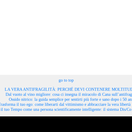
go to top
LA VERA ANTIFRAGILITÀ: PERCHÉ DEVI CONTENERE MOLTITUD
Dal vuoto al vino migliore: cosa ci insegna il miracolo di Cana sull’antifragi
Ossido nitrico: la guida semplice per sentirti più forte e sano dopo i 50 an
rasforma il tuo ego: come liberarti dal vittimismo e abbracciare la vera libertà 
il tuo Tempo come una persona scientificamente intelligente: il sistema Dis/C