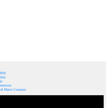
INI
lità
ni
interiore
o di Marco Costanzo