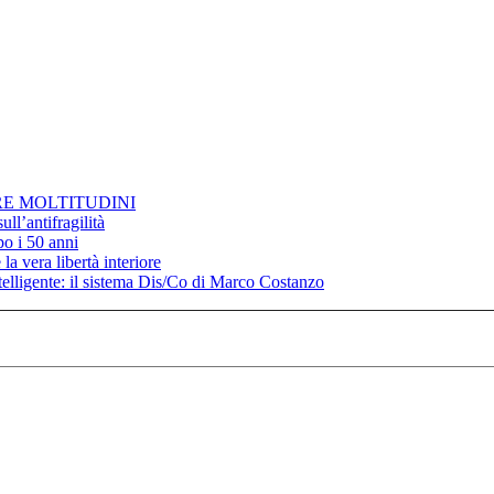
RE MOLTITUDINI
ll’antifragilità
po i 50 anni
la vera libertà interiore
elligente: il sistema Dis/Co di Marco Costanzo