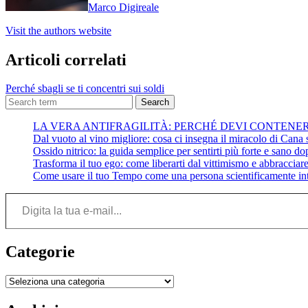
Marco Digireale
Visit the authors website
Articoli correlati
Perché sbagli se ti concentri sui soldi
Search
LA VERA ANTIFRAGILITÀ: PERCHÉ DEVI CONTENE
Dal vuoto al vino migliore: cosa ci insegna il miracolo di Cana su
Ossido nitrico: la guida semplice per sentirti più forte e sano do
Trasforma il tuo ego: come liberarti dal vittimismo e abbracciare 
Come usare il tuo Tempo come una persona scientificamente int
Digita la tua e-mail...
Categorie
Categorie