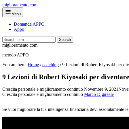
Skip
miglioramento.com
to
Menu
main
content
Domande APPO
Appo
Search
miglioramento.com
metodo APPO
You are here:
Home
/
coaching
/
9 Lezioni di Robert Kiyosaki per div
9 Lezioni di Robert Kiyosaki per diventar
Crescita personale e miglioramento continuo
Novembre 9, 2021
Nove
Crescita personale e miglioramento continuo
Marco Digireale
Se vuoi migliorare la tua intelligenza finanziaria devi assolutamente l