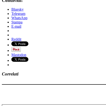
Condividi:
Bluesky
Telegram
WhatsApp
Stampa
E-mail
Reddit
Mastodon
Correlati
Digita la tua e-mail...