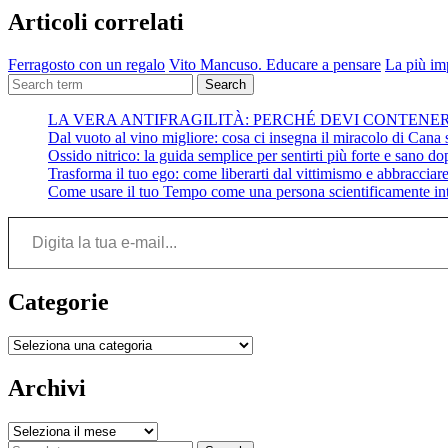
Articoli correlati
Ferragosto con un regalo
Vito Mancuso. Educare a pensare
La più im
Search
LA VERA ANTIFRAGILITÀ: PERCHÉ DEVI CONTENE
Dal vuoto al vino migliore: cosa ci insegna il miracolo di Cana su
Ossido nitrico: la guida semplice per sentirti più forte e sano do
Trasforma il tuo ego: come liberarti dal vittimismo e abbracciare 
Come usare il tuo Tempo come una persona scientificamente int
Digita la tua e-mail...
Categorie
Categorie
Archivi
Archivi