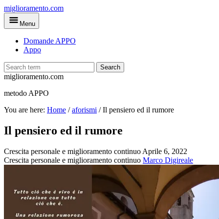
Skip
miglioramento.com
to
Menu
main
content
Domande APPO
Appo
Search
miglioramento.com
metodo APPO
You are here:
Home
/
aforismi
/
Il pensiero ed il rumore
Il pensiero ed il rumore
Crescita personale e miglioramento continuo
Aprile 6, 2022
Crescita personale e miglioramento continuo
Marco Digireale