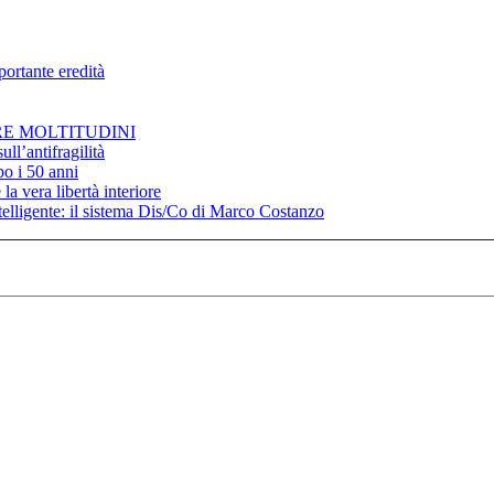
portante eredità
RE MOLTITUDINI
ll’antifragilità
po i 50 anni
la vera libertà interiore
elligente: il sistema Dis/Co di Marco Costanzo