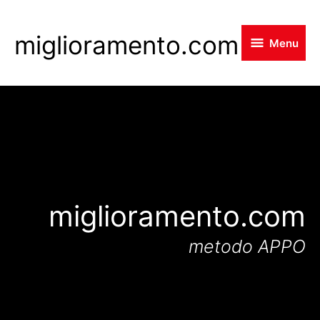
Skip
to
miglioramento.com
Menu
main
content
miglioramento.com
metodo APPO