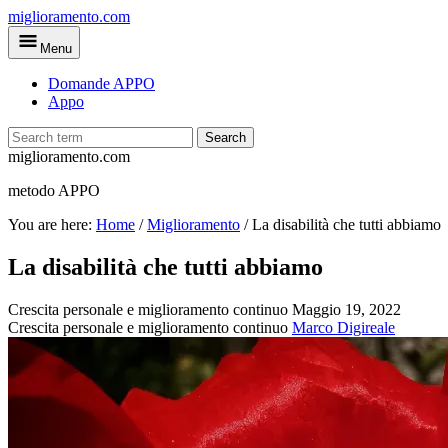
Skip
miglioramento.com
to
Menu
main
content
Domande APPO
Appo
Search
miglioramento.com
metodo APPO
You are here:
Home
/
Miglioramento
/
La disabilità che tutti abbiamo
La disabilità che tutti abbiamo
Crescita personale e miglioramento continuo
Maggio 19, 2022
Crescita personale e miglioramento continuo
Marco Digireale