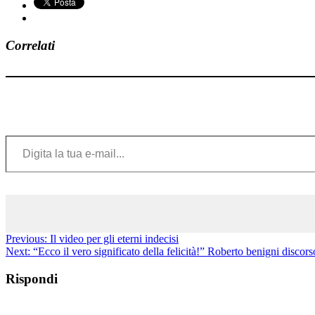
Correlati
Digita la tua e-mail...
Previous:
Il video per gli eterni indecisi
Next:
“Ecco il vero significato della felicità!” Roberto benigni discor
Rispondi