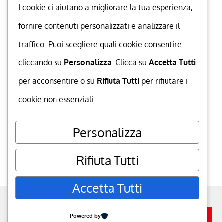
I cookie ci aiutano a migliorare la tua esperienza,
fornire contenuti personalizzati e analizzare il
traffico. Puoi scegliere quali cookie consentire
cliccando su
Personalizza
. Clicca su
Accetta Tutti
per acconsentire o su
Rifiuta Tutti
per rifiutare i
cookie non essenziali.
Personalizza
Rifiuta Tutti
Accetta Tutti
powered by
MuccaGialla.com
. P.IVA
06350120652
go to top
Powered by
Iscriviti