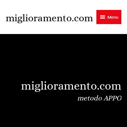
Skip
to
miglioramento.com
Menu
main
content
miglioramento.com
metodo APPO