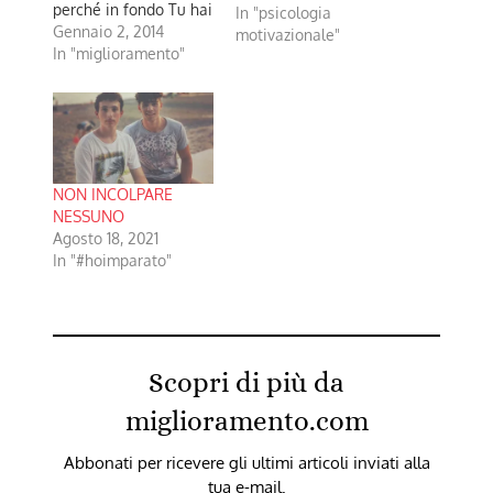
perché in fondo Tu hai
In "psicologia
fatto quello che volevi
Gennaio 2, 2014
motivazionale"
nella vita. Accetta la
In "miglioramento"
difficoltà di costruire
te stesso ed il valore
di cominciare a
correggerti. Il trionfo
del vero uomo
proviene delle ceneri
NON INCOLPARE
del suo errore. Non
NESSUNO
lamentarti mai della…
Agosto 18, 2021
In "#hoimparato"
Scopri di più da
miglioramento.com
Abbonati per ricevere gli ultimi articoli inviati alla
tua e-mail.