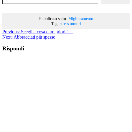
Pubblicato sotto:
Miglioramento
Tag:
stress
tumori
Previous:
Scegli a cosa dare priorità…
Next:
Abbracciati più spesso
Rispondi