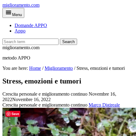
Skip
miglioramento.com
to
Menu
main
content
Domande APPO
Appo
Search
miglioramento.com
metodo APPO
You are here:
Home
/
Miglioramento
/
Stress, emozioni e tumori
Stress, emozioni e tumori
Crescita personale e miglioramento continuo
Novembre 16,
2022
Novembre 16, 2022
Crescita personale e miglioramento continuo
Marco Digireale
Save