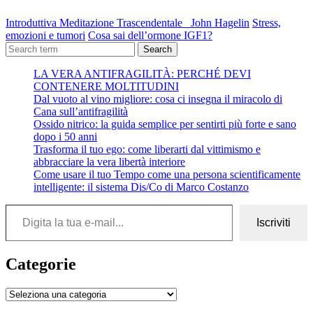
Introduttiva Meditazione Trascendentale John Hagelin
Stress,
emozioni e tumori
Cosa sai dell’ormone IGF1?
Search
LA VERA ANTIFRAGILITÀ: PERCHÉ DEVI
CONTENERE MOLTITUDINI
Dal vuoto al vino migliore: cosa ci insegna il miracolo di
Cana sull’antifragilità
Ossido nitrico: la guida semplice per sentirti più forte e sano
dopo i 50 anni
Trasforma il tuo ego: come liberarti dal vittimismo e
abbracciare la vera libertà interiore
Come usare il tuo Tempo come una persona scientificamente
intelligente: il sistema Dis/Co di Marco Costanzo
Digita la tua e-mail...
Iscriviti
Categorie
Categorie