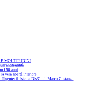
RE MOLTITUDINI
ll’antifragilità
po i 50 anni
la vera libertà interiore
elligente: il sistema Dis/Co di Marco Costanzo