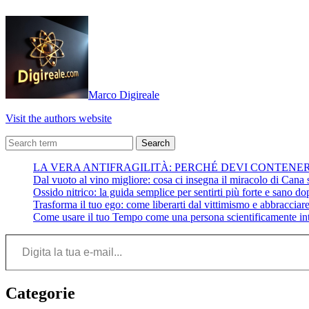
Marco Digireale
Visit the authors website
Search
LA VERA ANTIFRAGILITÀ: PERCHÉ DEVI CONTENE
Dal vuoto al vino migliore: cosa ci insegna il miracolo di Cana su
Ossido nitrico: la guida semplice per sentirti più forte e sano do
Trasforma il tuo ego: come liberarti dal vittimismo e abbracciare 
Come usare il tuo Tempo come una persona scientificamente int
Digita la tua e-mail...
Categorie