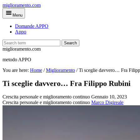
Skip
miglioramento.com
to
Menu
main
content
Domande APPO
Appo
Search
miglioramento.com
metodo APPO
You are here:
Home
/
Miglioramento
/
Ti sceglie davvero… Fra Filip
Ti sceglie davvero… Fra Filippo Rubini
Crescita personale e miglioramento continuo
Gennaio 10, 2023
Crescita personale e miglioramento continuo
Marco Digireale