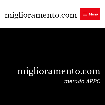
Skip
to
miglioramento.com
Menu
main
content
miglioramento.com
metodo APPO