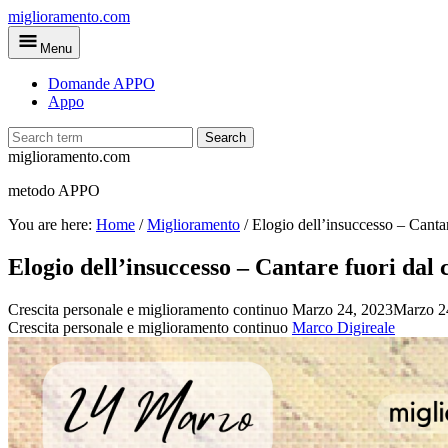
Skip
miglioramento.com
to
Menu
main
content
Domande APPO
Appo
Search
miglioramento.com
metodo APPO
You are here:
Home
/
Miglioramento
/
Elogio dell’insuccesso – Cantar
Elogio dell’insuccesso – Cantare fuori dal 
Crescita personale e miglioramento continuo
Marzo 24, 2023
Marzo 2
Crescita personale e miglioramento continuo
Marco Digireale