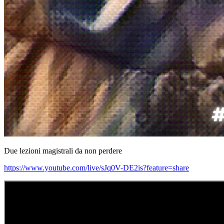
Due lezioni magistrali da non perdere
https://www.youtube.com/live/sJq0V-DE2is?feature=share