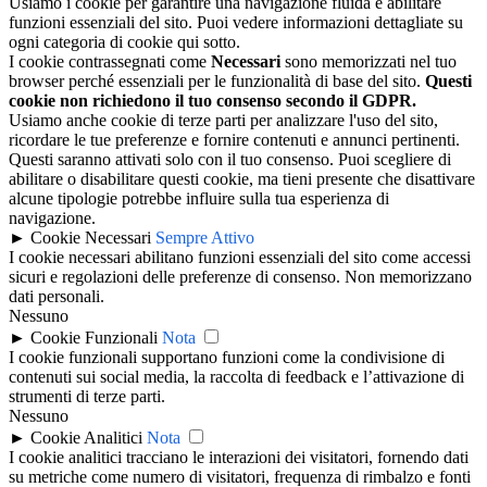
Usiamo i cookie per garantire una navigazione fluida e abilitare
funzioni essenziali del sito. Puoi vedere informazioni dettagliate su
ogni categoria di cookie qui sotto.
I cookie contrassegnati come
Necessari
sono memorizzati nel tuo
browser perché essenziali per le funzionalità di base del sito.
Questi
cookie non richiedono il tuo consenso secondo il GDPR.
Usiamo anche cookie di terze parti per analizzare l'uso del sito,
ricordare le tue preferenze e fornire contenuti e annunci pertinenti.
Questi saranno attivati solo con il tuo consenso. Puoi scegliere di
abilitare o disabilitare questi cookie, ma tieni presente che disattivare
alcune tipologie potrebbe influire sulla tua esperienza di
navigazione.
►
Cookie Necessari
Sempre Attivo
I cookie necessari abilitano funzioni essenziali del sito come accessi
sicuri e regolazioni delle preferenze di consenso. Non memorizzano
dati personali.
Nessuno
►
Cookie Funzionali
Nota
I cookie funzionali supportano funzioni come la condivisione di
contenuti sui social media, la raccolta di feedback e l’attivazione di
strumenti di terze parti.
Nessuno
►
Cookie Analitici
Nota
I cookie analitici tracciano le interazioni dei visitatori, fornendo dati
su metriche come numero di visitatori, frequenza di rimbalzo e fonti