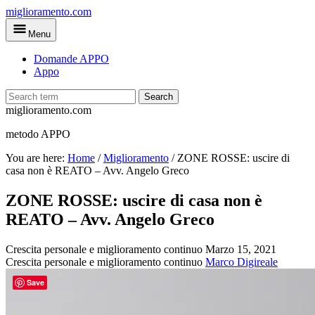
Skip
miglioramento.com
to
Menu
main
content
Domande APPO
Appo
Search
miglioramento.com
metodo APPO
You are here:
Home
/
Miglioramento
/
ZONE ROSSE: uscire di
casa non è REATO – Avv. Angelo Greco
ZONE ROSSE: uscire di casa non è
REATO – Avv. Angelo Greco
Crescita personale e miglioramento continuo
Marzo 15, 2021
Crescita personale e miglioramento continuo
Marco Digireale
Save