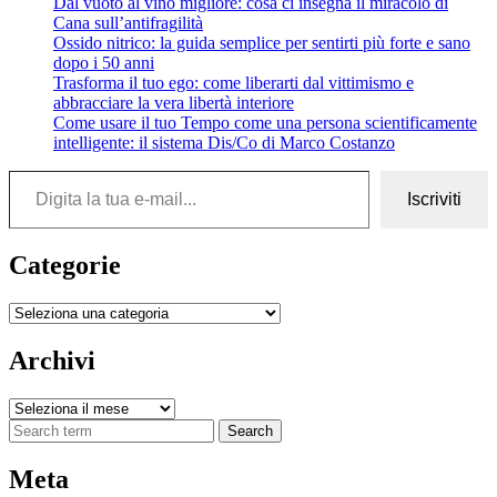
Dal vuoto al vino migliore: cosa ci insegna il miracolo di
Cana sull’antifragilità
Ossido nitrico: la guida semplice per sentirti più forte e sano
dopo i 50 anni
Trasforma il tuo ego: come liberarti dal vittimismo e
abbracciare la vera libertà interiore
Come usare il tuo Tempo come una persona scientificamente
intelligente: il sistema Dis/Co di Marco Costanzo
Digita la tua e-mail...
Iscriviti
Categorie
Categorie
Archivi
Archivi
Search
Meta