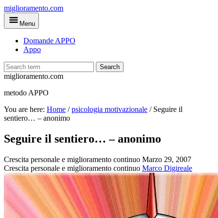
Skip
miglioramento.com
to
Menu
main
content
Domande APPO
Appo
Search
miglioramento.com
metodo APPO
You are here:
Home
/
psicologia motivazionale
/
Seguire il
sentiero… – anonimo
Seguire il sentiero… – anonimo
Crescita personale e miglioramento continuo
Marzo 29, 2007
Crescita personale e miglioramento continuo
Marco Digireale