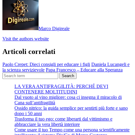
Marco Digireale
Visit the authors website
Articoli correlati
Paolo Crepet: Dieci consigli per educare i figli
Daniela Lucangeli e
la scienza servizievole
Papa Francesco – Educare alla Speranza
Search
LA VERA ANTIFRAGILITÀ: PERCHÉ DEVI
CONTENERE MOLTITUDINI
Dal vuoto al vino migliore: cosa ci insegna il miracolo di
Cana sull’antifragilità
Ossido nitrico: la guida semplice per sentirti più forte e sano
dopo i 50 anni
Trasforma il tuo ego: come liberarti dal vittimismo e
abbracciare la vera libertà interiore
Come usare il tuo Tempo come una persona scientificamente