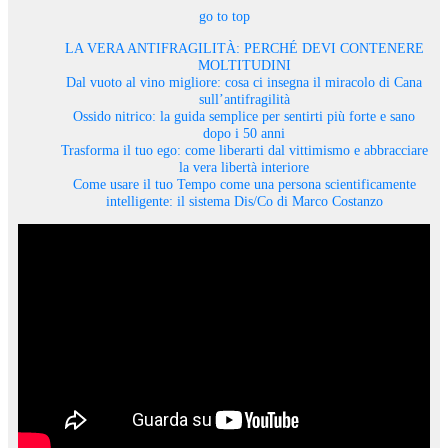
go to top
LA VERA ANTIFRAGILITÀ: PERCHÉ DEVI CONTENERE
MOLTITUDINI
Dal vuoto al vino migliore: cosa ci insegna il miracolo di Cana
sull’antifragilità
Ossido nitrico: la guida semplice per sentirti più forte e sano
dopo i 50 anni
Trasforma il tuo ego: come liberarti dal vittimismo e abbracciare
la vera libertà interiore
Come usare il tuo Tempo come una persona scientificamente
intelligente: il sistema Dis/Co di Marco Costanzo