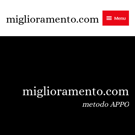
Skip
to
miglioramento.com
Menu
main
content
miglioramento.com
metodo APPO