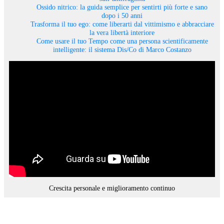
Ossido nitrico: la guida semplice per sentirti più forte e sano
dopo i 50 anni
Trasforma il tuo ego: come liberarti dal vittimismo e abbracciare
la vera libertà interiore
Come usare il tuo Tempo come una persona scientificamente
intelligente: il sistema Dis/Co di Marco Costanzo
Crescita personale e miglioramento continuo