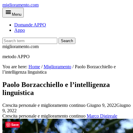
Skip
miglioramento.com
to
Menu
main
content
Domande APPO
Appo
Search
miglioramento.com
metodo APPO
You are here:
Home
/
Miglioramento
/
Paolo Borzacchiello e
l’intelligenza linguistica
Paolo Borzacchiello e l’intelligenza
linguistica
Crescita personale e miglioramento continuo
Giugno 9, 2022
Giugno
9, 2022
Crescita personale e miglioramento continuo
Marco Digireale
Save