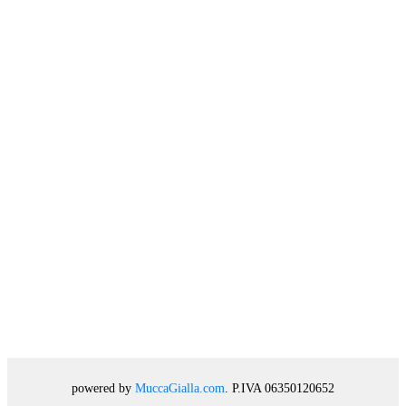
powered by
MuccaGialla.com
. P.IVA 06350120652