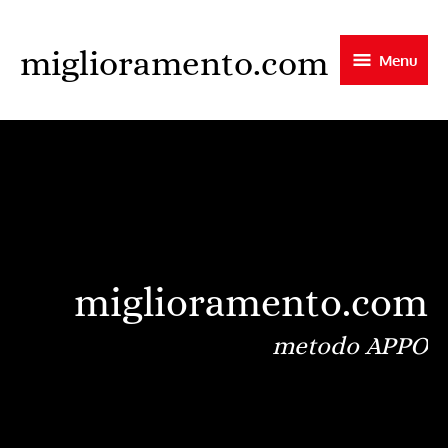
Skip
to
miglioramento.com
Menu
main
content
miglioramento.com
metodo APPO