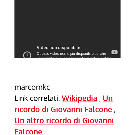
marcomkc
Link correlati:
Wikipedia
,
Un
ricordo di Giovanni Falcone
,
Un altro ricordo di Giovanni
Falcone