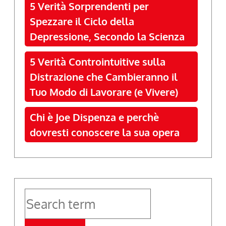
5 Verità Sorprendenti per
Spezzare il Ciclo della
Depressione, Secondo la Scienza
5 Verità Controintuitive sulla
Distrazione che Cambieranno il
Tuo Modo di Lavorare (e Vivere)
Chi è Joe Dispenza e perchè
dovresti conoscere la sua opera