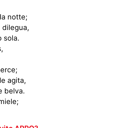
la notte;
 dilegua,
o sola.
,
uerce;
e agita,
 belva.
miele;