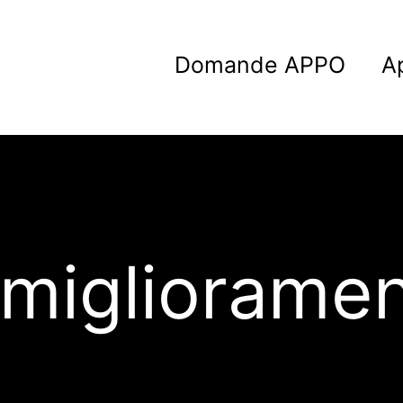
Domande APPO
A
migliorame