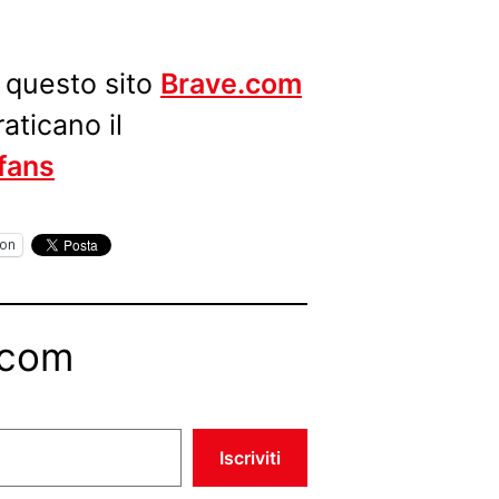
u questo sito
Brave.com
aticano il
 fans
on
.com
Iscriviti