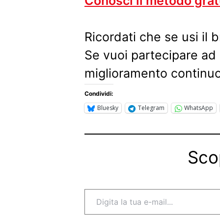
Conosci il metodo gra
Ricordati che se usi il
Se vuoi partecipare ad
miglioramento continuo
Condividi:
Bluesky
Telegram
WhatsApp
Sco
Digita la tua e-mail...