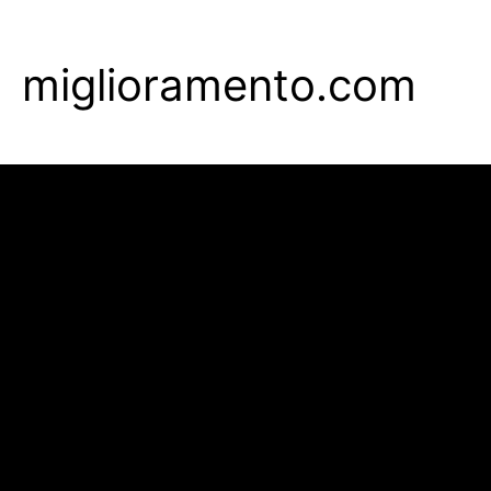
Skip
to
miglioramento.com
main
content