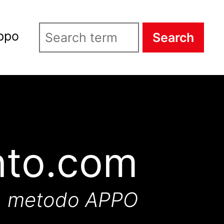
ppo
Search
nto.com
metodo APPO