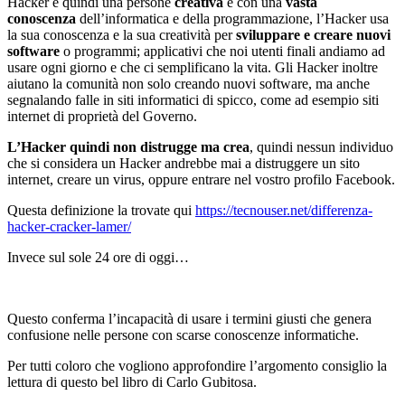
Hacker è quindi una persone
creativa
e con una
vasta
conoscenza
dell’informatica e della programmazione, l’Hacker usa
la sua conoscenza e la sua creatività per
sviluppare e creare nuovi
software
o programmi; applicativi che noi utenti finali andiamo ad
usare ogni giorno e che ci semplificano la vita. Gli Hacker inoltre
aiutano la comunità non solo creando nuovi software, ma anche
segnalando falle in siti informatici di spicco, come ad esempio siti
internet di proprietà del Governo.
L’Hacker quindi non distrugge ma crea
, quindi nessun individuo
che si considera un Hacker andrebbe mai a distruggere un sito
internet, creare un virus, oppure entrare nel vostro profilo Facebook.
Questa definizione la trovate qui
https://tecnouser.net/differenza-
hacker-cracker-lamer/
Invece sul sole 24 ore di oggi…
Questo conferma l’incapacità di usare i termini giusti che genera
confusione nelle persone con scarse conoscenze informatiche.
Per tutti coloro che vogliono approfondire l’argomento consiglio la
lettura di questo bel libro di Carlo Gubitosa.