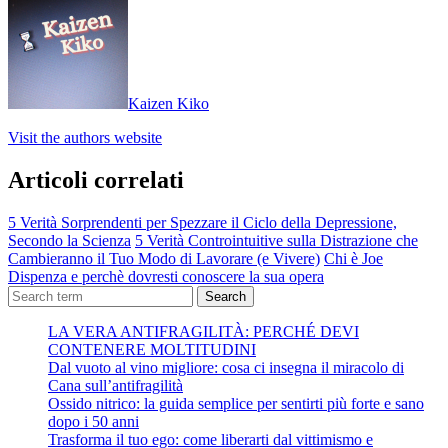
Kaizen Kiko
Visit the authors website
Articoli correlati
5 Verità Sorprendenti per Spezzare il Ciclo della Depressione,
Secondo la Scienza
5 Verità Controintuitive sulla Distrazione che
Cambieranno il Tuo Modo di Lavorare (e Vivere)
Chi è Joe
Dispenza e perchè dovresti conoscere la sua opera
Search
LA VERA ANTIFRAGILITÀ: PERCHÉ DEVI
CONTENERE MOLTITUDINI
Dal vuoto al vino migliore: cosa ci insegna il miracolo di
Cana sull’antifragilità
Ossido nitrico: la guida semplice per sentirti più forte e sano
dopo i 50 anni
Trasforma il tuo ego: come liberarti dal vittimismo e