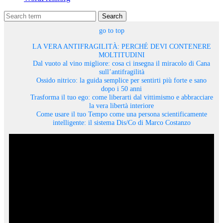
Search
go to top
LA VERA ANTIFRAGILITÀ: PERCHÉ DEVI CONTENERE
MOLTITUDINI
Dal vuoto al vino migliore: cosa ci insegna il miracolo di Cana
sull’antifragilità
Ossido nitrico: la guida semplice per sentirti più forte e sano
dopo i 50 anni
Trasforma il tuo ego: come liberarti dal vittimismo e abbracciare
la vera libertà interiore
Come usare il tuo Tempo come una persona scientificamente
intelligente: il sistema Dis/Co di Marco Costanzo