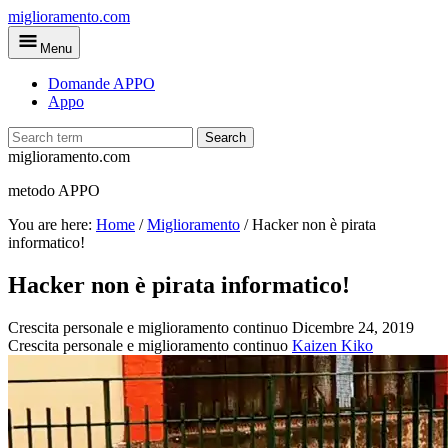
Skip
miglioramento.com
to
Menu
main
content
Domande APPO
Appo
Search
miglioramento.com
metodo APPO
You are here:
Home
/
Miglioramento
/
Hacker non è pirata
informatico!
Hacker non è pirata informatico!
Crescita personale e miglioramento continuo
Dicembre 24, 2019
Crescita personale e miglioramento continuo
Kaizen Kiko