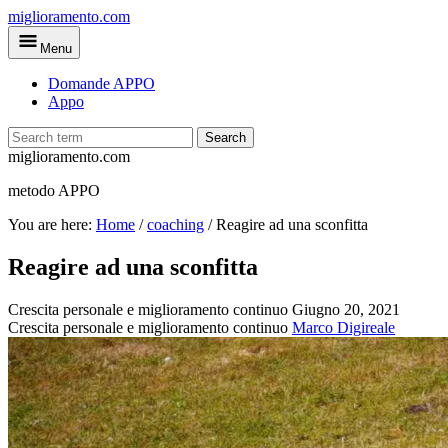
Skip
miglioramento.com
to
Menu
main
content
Domande APPO
Appo
Search
miglioramento.com
metodo APPO
You are here:
Home
/
coaching
/
Reagire ad una sconfitta
Reagire ad una sconfitta
Crescita personale e miglioramento continuo
Giugno 20, 2021
Crescita personale e miglioramento continuo
Marco Digireale