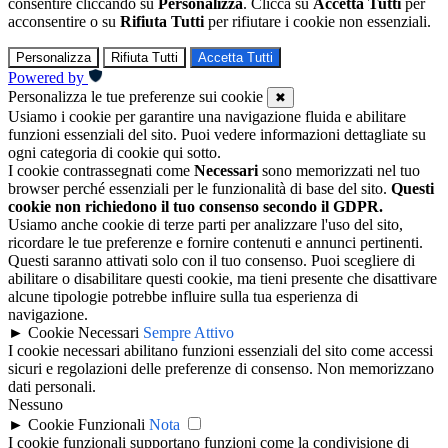
consentire cliccando su
Personalizza
. Clicca su
Accetta Tutti
per
acconsentire o su
Rifiuta Tutti
per rifiutare i cookie non essenziali.
Personalizza
Rifiuta Tutti
Accetta Tutti
Powered by
Personalizza le tue preferenze sui cookie
✖
Usiamo i cookie per garantire una navigazione fluida e abilitare
funzioni essenziali del sito. Puoi vedere informazioni dettagliate su
ogni categoria di cookie qui sotto.
I cookie contrassegnati come
Necessari
sono memorizzati nel tuo
browser perché essenziali per le funzionalità di base del sito.
Questi
cookie non richiedono il tuo consenso secondo il GDPR.
Usiamo anche cookie di terze parti per analizzare l'uso del sito,
ricordare le tue preferenze e fornire contenuti e annunci pertinenti.
Questi saranno attivati solo con il tuo consenso. Puoi scegliere di
abilitare o disabilitare questi cookie, ma tieni presente che disattivare
alcune tipologie potrebbe influire sulla tua esperienza di
navigazione.
►
Cookie Necessari
Sempre Attivo
I cookie necessari abilitano funzioni essenziali del sito come accessi
sicuri e regolazioni delle preferenze di consenso. Non memorizzano
dati personali.
Nessuno
►
Cookie Funzionali
Nota
I cookie funzionali supportano funzioni come la condivisione di