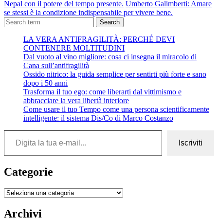
Nepal con il potere del tempo presente.
Umberto Galimberti: Amare
se stessi è la condizione indispensabile per vivere bene.
Search
LA VERA ANTIFRAGILITÀ: PERCHÉ DEVI
CONTENERE MOLTITUDINI
Dal vuoto al vino migliore: cosa ci insegna il miracolo di
Cana sull’antifragilità
Ossido nitrico: la guida semplice per sentirti più forte e sano
dopo i 50 anni
Trasforma il tuo ego: come liberarti dal vittimismo e
abbracciare la vera libertà interiore
Come usare il tuo Tempo come una persona scientificamente
intelligente: il sistema Dis/Co di Marco Costanzo
Digita la tua e-mail...
Iscriviti
Categorie
Categorie
Archivi