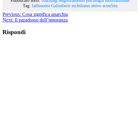
Pubblicato sotto:
coaching
Miglioramento
psicologia motivazionale
Tag:
fallimento
Galimberti
nichilismo attivo
sconfitta
Previous:
Cosa significa anarchia
Next:
Il paradosso dell’ignoranza
Rispondi