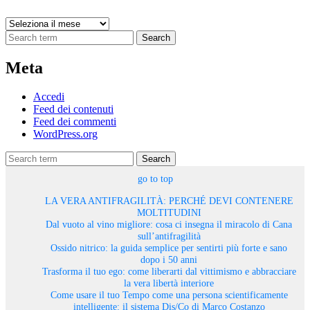
Archivi
Search
Meta
Accedi
Feed dei contenuti
Feed dei commenti
WordPress.org
Search
go to top
LA VERA ANTIFRAGILITÀ: PERCHÉ DEVI CONTENERE
MOLTITUDINI
Dal vuoto al vino migliore: cosa ci insegna il miracolo di Cana
sull’antifragilità
Ossido nitrico: la guida semplice per sentirti più forte e sano
dopo i 50 anni
Trasforma il tuo ego: come liberarti dal vittimismo e abbracciare
la vera libertà interiore
Come usare il tuo Tempo come una persona scientificamente
intelligente: il sistema Dis/Co di Marco Costanzo