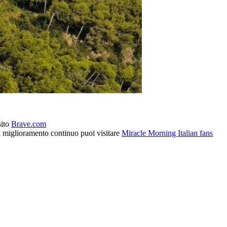
sito
Brave.com
l miglioramento continuo puoi visitare
Miracle Morning Italian fans