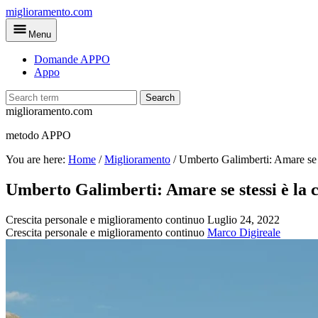
Skip
miglioramento.com
to
Menu
main
content
Domande APPO
Appo
Search
miglioramento.com
metodo APPO
You are here:
Home
/
Miglioramento
/
Umberto Galimberti: Amare se s
Umberto Galimberti: Amare se stessi è la c
Crescita personale e miglioramento continuo
Luglio 24, 2022
Crescita personale e miglioramento continuo
Marco Digireale