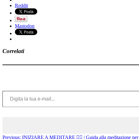
Reddit
Mastodon
Correlati
Digita la tua e-mail...
Previous:
INIZIARE A MEDITARE 🧘‍♀️ | Guida alla meditazione per p