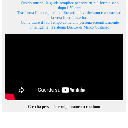
Ossido nitrico: la guida semplice per sentirti più forte e sano
dopo i 50 anni
Trasforma il tuo ego: come liberarti dal vittimismo e abbracciare
la vera libertà interiore
Come usare il tuo Tempo come una persona scientificamente
intelligente: il sistema Dis/Co di Marco Costanzo
Crescita personale e miglioramento continuo