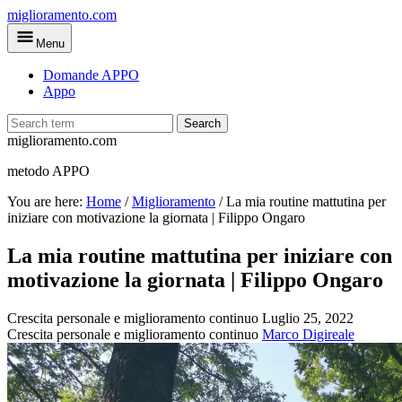
Skip
miglioramento.com
to
Menu
main
content
Domande APPO
Appo
Search
miglioramento.com
metodo APPO
You are here:
Home
/
Miglioramento
/
La mia routine mattutina per
iniziare con motivazione la giornata | Filippo Ongaro
La mia routine mattutina per iniziare con
motivazione la giornata | Filippo Ongaro
Crescita personale e miglioramento continuo
Luglio 25, 2022
Crescita personale e miglioramento continuo
Marco Digireale