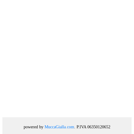
powered by
MuccaGialla.com
. P.IVA 06350120652