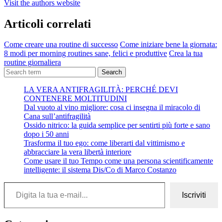
Visit the authors website
Articoli correlati
Come creare una routine di successo
Come iniziare bene la giornata:
8 modi per morning routines sane, felici e produttive
Crea la tua
routine giornaliera
Search
LA VERA ANTIFRAGILITÀ: PERCHÉ DEVI
CONTENERE MOLTITUDINI
Dal vuoto al vino migliore: cosa ci insegna il miracolo di
Cana sull’antifragilità
Ossido nitrico: la guida semplice per sentirti più forte e sano
dopo i 50 anni
Trasforma il tuo ego: come liberarti dal vittimismo e
abbracciare la vera libertà interiore
Come usare il tuo Tempo come una persona scientificamente
intelligente: il sistema Dis/Co di Marco Costanzo
Digita la tua e-mail...
Iscriviti