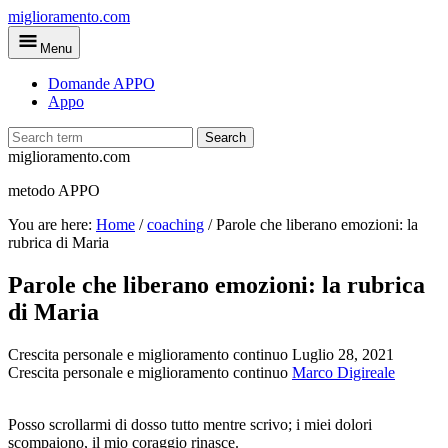
Skip
miglioramento.com
to
Menu
main
content
Domande APPO
Appo
Search
miglioramento.com
metodo APPO
You are here:
Home
/
coaching
/
Parole che liberano emozioni: la
rubrica di Maria
Parole che liberano emozioni: la rubrica
di Maria
Crescita personale e miglioramento continuo
Luglio 28, 2021
Crescita personale e miglioramento continuo
Marco Digireale
Posso scrollarmi di dosso tutto mentre scrivo; i miei dolori
scompaiono, il mio coraggio rinasce.