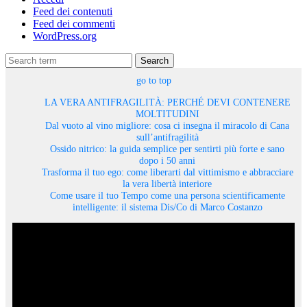
Feed dei contenuti
Feed dei commenti
WordPress.org
Search
go to top
LA VERA ANTIFRAGILITÀ: PERCHÉ DEVI CONTENERE
MOLTITUDINI
Dal vuoto al vino migliore: cosa ci insegna il miracolo di Cana
sull’antifragilità
Ossido nitrico: la guida semplice per sentirti più forte e sano
dopo i 50 anni
Trasforma il tuo ego: come liberarti dal vittimismo e abbracciare
la vera libertà interiore
Come usare il tuo Tempo come una persona scientificamente
intelligente: il sistema Dis/Co di Marco Costanzo