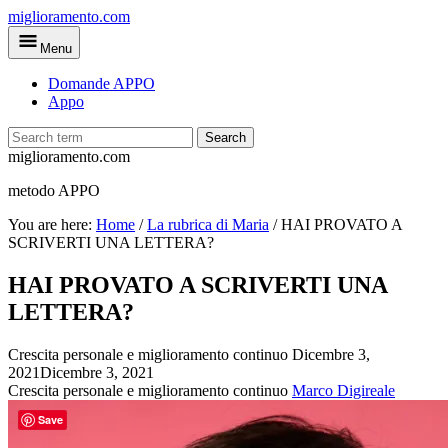
Skip
miglioramento.com
to
Menu
main
content
Domande APPO
Appo
Search
miglioramento.com
metodo APPO
You are here:
Home
/
La rubrica di Maria
/
HAI PROVATO A
SCRIVERTI UNA LETTERA?
HAI PROVATO A SCRIVERTI UNA
LETTERA?
Crescita personale e miglioramento continuo
Dicembre 3,
2021
Dicembre 3, 2021
Crescita personale e miglioramento continuo
Marco Digireale
Save