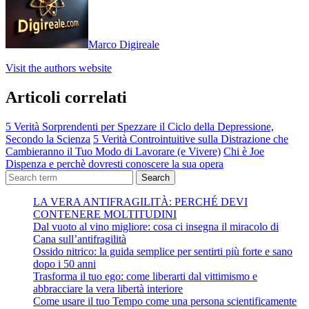
Marco Digireale
Visit the authors website
Articoli correlati
5 Verità Sorprendenti per Spezzare il Ciclo della Depressione,
Secondo la Scienza
5 Verità Controintuitive sulla Distrazione che
Cambieranno il Tuo Modo di Lavorare (e Vivere)
Chi è Joe
Dispenza e perchè dovresti conoscere la sua opera
Search
LA VERA ANTIFRAGILITÀ: PERCHÉ DEVI
CONTENERE MOLTITUDINI
Dal vuoto al vino migliore: cosa ci insegna il miracolo di
Cana sull’antifragilità
Ossido nitrico: la guida semplice per sentirti più forte e sano
dopo i 50 anni
Trasforma il tuo ego: come liberarti dal vittimismo e
abbracciare la vera libertà interiore
Come usare il tuo Tempo come una persona scientificamente