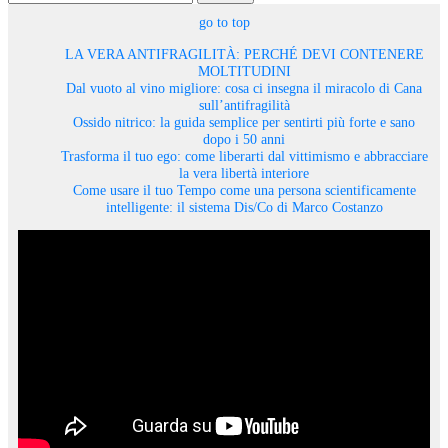
go to top
LA VERA ANTIFRAGILITÀ: PERCHÉ DEVI CONTENERE
MOLTITUDINI
Dal vuoto al vino migliore: cosa ci insegna il miracolo di Cana
sull’antifragilità
Ossido nitrico: la guida semplice per sentirti più forte e sano
dopo i 50 anni
Trasforma il tuo ego: come liberarti dal vittimismo e abbracciare
la vera libertà interiore
Come usare il tuo Tempo come una persona scientificamente
intelligente: il sistema Dis/Co di Marco Costanzo