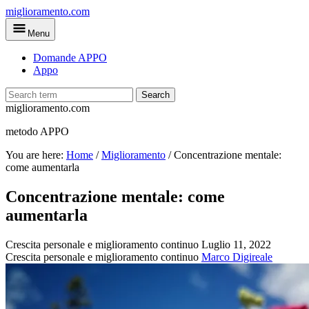
Skip
miglioramento.com
to
Menu
main
content
Domande APPO
Appo
Search
miglioramento.com
metodo APPO
You are here:
Home
/
Miglioramento
/
Concentrazione mentale:
come aumentarla
Concentrazione mentale: come
aumentarla
Crescita personale e miglioramento continuo
Luglio 11, 2022
Crescita personale e miglioramento continuo
Marco Digireale