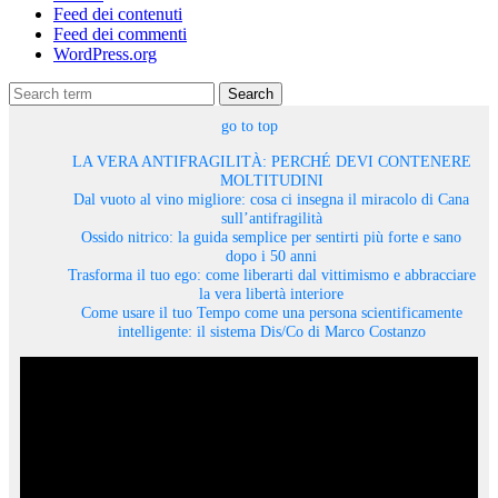
Feed dei contenuti
Feed dei commenti
WordPress.org
Search
go to top
LA VERA ANTIFRAGILITÀ: PERCHÉ DEVI CONTENERE
MOLTITUDINI
Dal vuoto al vino migliore: cosa ci insegna il miracolo di Cana
sull’antifragilità
Ossido nitrico: la guida semplice per sentirti più forte e sano
dopo i 50 anni
Trasforma il tuo ego: come liberarti dal vittimismo e abbracciare
la vera libertà interiore
Come usare il tuo Tempo come una persona scientificamente
intelligente: il sistema Dis/Co di Marco Costanzo