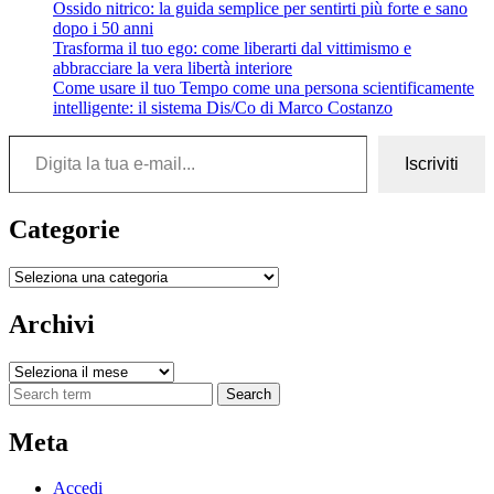
Ossido nitrico: la guida semplice per sentirti più forte e sano
dopo i 50 anni
Trasforma il tuo ego: come liberarti dal vittimismo e
abbracciare la vera libertà interiore
Come usare il tuo Tempo come una persona scientificamente
intelligente: il sistema Dis/Co di Marco Costanzo
Digita la tua e-mail...
Iscriviti
Categorie
Categorie
Archivi
Archivi
Search
Meta
Accedi