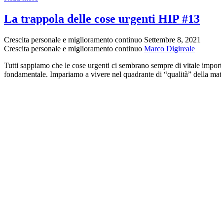
consigli
per
La trappola delle cose urgenti HIP #13
avere
più
Crescita personale e miglioramento continuo
Settembre 8, 2021
ENERGIA
Crescita personale e miglioramento continuo
Marco Digireale
e
TEMPO
Tutti sappiamo che le cose urgenti ci sembrano sempre di vitale impor
durante
fondamentale. Impariamo a vivere nel quadrante di “qualità” della ma
la
giornata