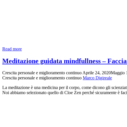
La
Read more
trappola
delle
Meditazione guidata mindfullness – Faccia
cose
urgenti
Crescita personale e miglioramento continuo
Aprile 24, 2020
Maggio 
HIP
Crescita personale e miglioramento continuo
Marco Digireale
#13
La meditazione è una medicina per il corpo, come dicono gli scienziati.
Noi abbiamo selezionato quello di Cloe Zen perché sicuramente è facil