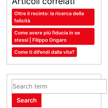
Articoli correlati
Oltre il recinto: la ricerca della
felicità
Come avere più fiducia in se
stessi | Filippo Ongaro
Come ti difendi dalla vita?
Search