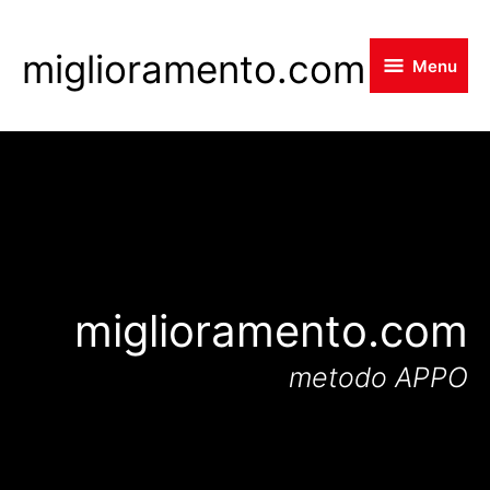
Skip
to
miglioramento.com
Menu
main
content
miglioramento.com
metodo APPO