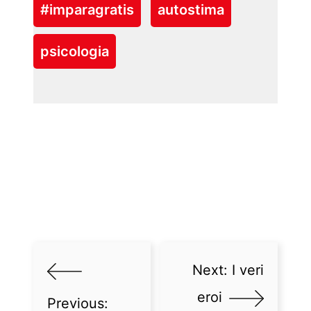
#imparagratis
autostima
psicologia
Next:
I veri
eroi
Previous: