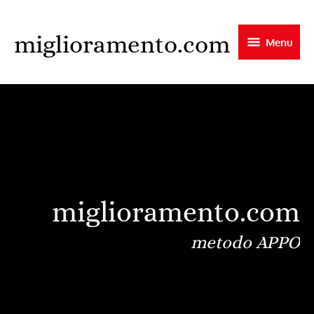
Skip
to
miglioramento.com
Menu
main
content
miglioramento.com
metodo APPO