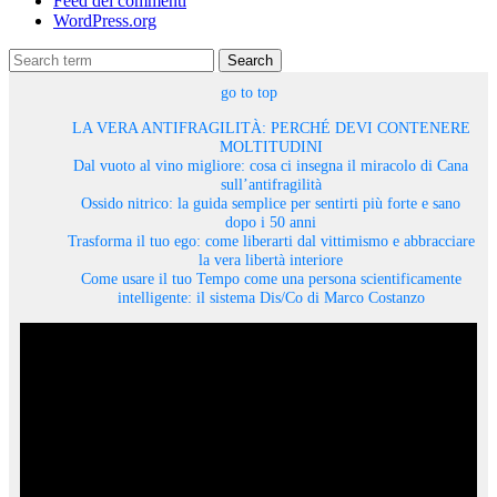
Feed dei commenti
WordPress.org
Search
go to top
LA VERA ANTIFRAGILITÀ: PERCHÉ DEVI CONTENERE
MOLTITUDINI
Dal vuoto al vino migliore: cosa ci insegna il miracolo di Cana
sull’antifragilità
Ossido nitrico: la guida semplice per sentirti più forte e sano
dopo i 50 anni
Trasforma il tuo ego: come liberarti dal vittimismo e abbracciare
la vera libertà interiore
Come usare il tuo Tempo come una persona scientificamente
intelligente: il sistema Dis/Co di Marco Costanzo