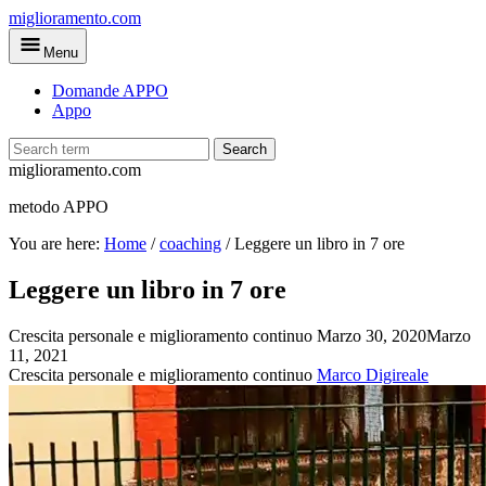
Skip
miglioramento.com
to
Menu
main
content
Domande APPO
Appo
Search
miglioramento.com
metodo APPO
You are here:
Home
/
coaching
/
Leggere un libro in 7 ore
Leggere un libro in 7 ore
Crescita personale e miglioramento continuo
Marzo 30, 2020
Marzo
11, 2021
Crescita personale e miglioramento continuo
Marco Digireale