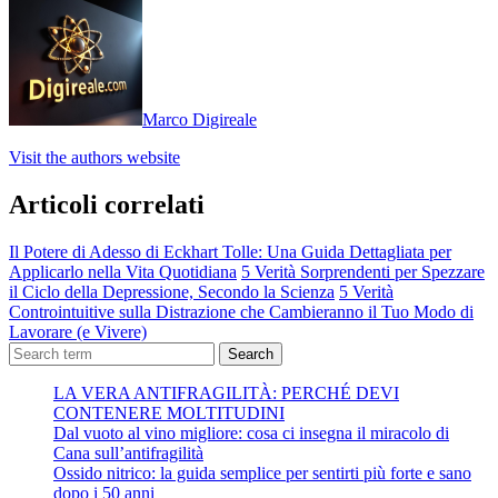
Marco Digireale
Visit the authors website
Articoli correlati
Il Potere di Adesso di Eckhart Tolle: Una Guida Dettagliata per
Applicarlo nella Vita Quotidiana
5 Verità Sorprendenti per Spezzare
il Ciclo della Depressione, Secondo la Scienza
5 Verità
Controintuitive sulla Distrazione che Cambieranno il Tuo Modo di
Lavorare (e Vivere)
Search
LA VERA ANTIFRAGILITÀ: PERCHÉ DEVI
CONTENERE MOLTITUDINI
Dal vuoto al vino migliore: cosa ci insegna il miracolo di
Cana sull’antifragilità
Ossido nitrico: la guida semplice per sentirti più forte e sano
dopo i 50 anni